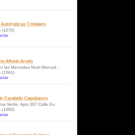
 Automáticas Cristalero
 (1070)
actar
cto Alfredo Arvelo
o las Mercedes Nivel Mercad...
 (1061)
actar
o Caraballo Capobianco
ma Verde, Apto 307 Calle Gu...
 (1050)
actar