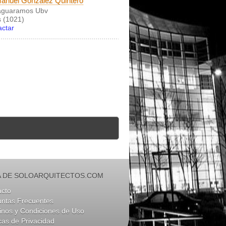
anuel Gonzalez Quintero
aguaramos Ubv
 (1021)
actar
 DE SOLOARQUITECTOS.COM
acto
untas Frecuentes
nos y Condiciones de Uso
icas de Privacidad