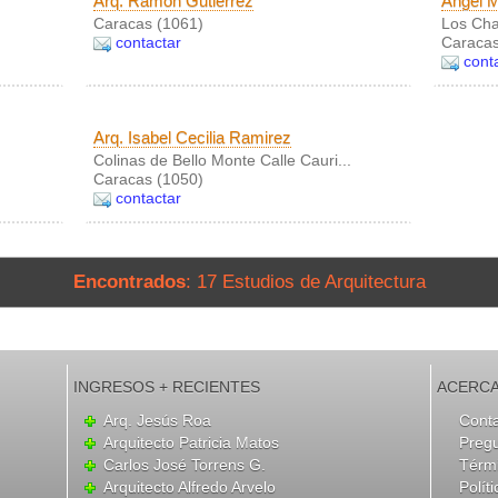
Arq. Ramón Gutiérrez
Angel M
Caracas (1061)
Los Ch
contactar
Caracas
cont
Arq. Isabel Cecilia Ramirez
Colinas de Bello Monte Calle Cauri...
Caracas (1050)
contactar
Encontrados
: 17 Estudios de Arquitectura
INGRESOS + RECIENTES
ACERCA
Arq. Jesús Roa
Cont
Arquitecto Patricia Matos
Preg
Carlos José Torrens G.
Térmi
Arquitecto Alfredo Arvelo
Polít