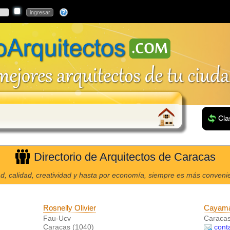
Cla
Directorio de Arquitectos de Caracas
d, calidad, creatividad y hasta por economía, siempre es más convenien
Rosnelly Olivier
Cayama
Fau-Ucv
Caracas
Caracas (1040)
cont