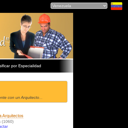
sificar por Especialidad
te con un Arquitecto...
 Arquitectos
 (1060)
actar