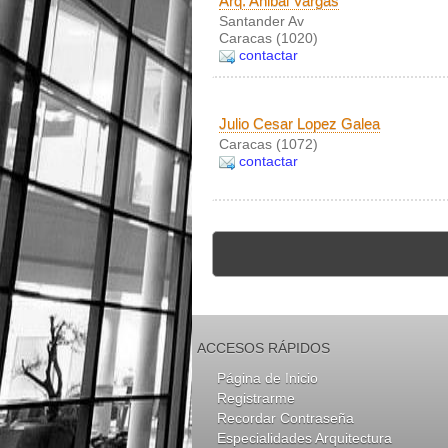
Arq. Anibal Vargas
Santander Av
Caracas (1020)
contactar
Julio Cesar Lopez Galea
Caracas (1072)
contactar
ACCESOS RÁPIDOS
Página de Inicio
Registrarme
Recordar Contraseña
Especialidades Arquitectura