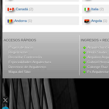
Canadá
(2)
Italia
(2)
Andorra
(1)
Angola
(1)
ACCESOS RÁPIDOS
INGRESOS + RE
Página de Inicio
ArquitecturaS
Registrarme
Berila Studio
Recordar Contraseña
Arquition Arqu
Especialidades Arquitectura
Gabriel Hern
Directorio de Arquitectos
Calonge Ruiz 
Mapa del Sitio
Fs Arquitectu