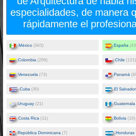
de Arquitectura de habla h
especialidades, de manera q
rápidamente el profesiona
México
(563)
España
(43
Colombia
(299)
Chile
(121
Venezuela
(73)
Panamá
(6
Cuba
(30)
El Salvador
Uruguay
(21)
Guatemala
Costa Rica
(11)
Bolivia
(10)
República Dominicana
(7)
Honduras