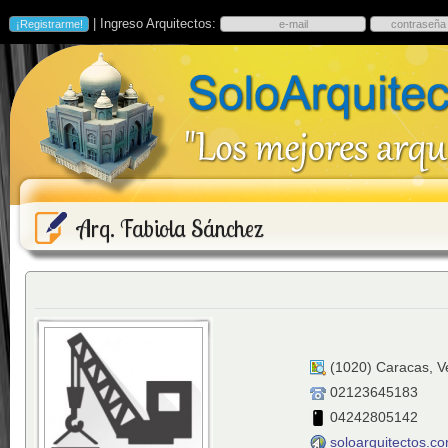
| Ingreso Arquitectos:
Arq. Fabiola Sánchez
(
1020
)
Caracas
,
V
02123645183
04242805142
soloarquitectos.c