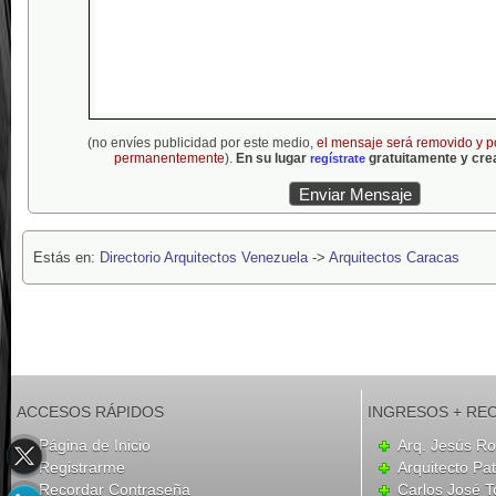
(no envíes publicidad por este medio,
el mensaje será removido y p
permanentemente
).
En su lugar
gratuitamente y crea
regístrate
Estás en:
Directorio Arquitectos Venezuela
->
Arquitectos Caracas
ACCESOS RÁPIDOS
INGRESOS + RE
Página de Inicio
Arq. Jesús R
Registrarme
Arquitecto Pat
Recordar Contraseña
Carlos José T