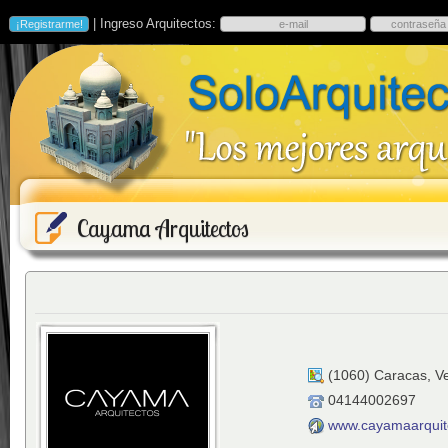
| Ingreso Arquitectos:
Cayama Arquitectos
(
1060
)
Caracas
,
V
04144002697
www.cayamaarquit