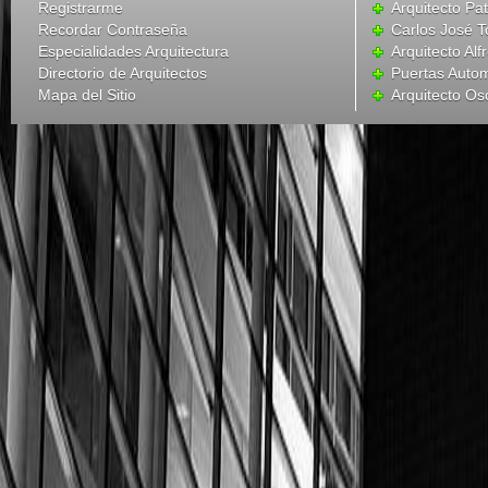
Registrarme
Arquitecto Pat
Recordar Contraseña
Carlos José T
Especialidades Arquitectura
Arquitecto Alf
Directorio de Arquitectos
Puertas Autom
Mapa del Sitio
Arquitecto Os