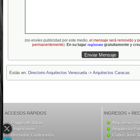
(no envíes publicidad por este medio,
el mensaje será removido y p
permanentemente
).
En su lugar
gratuitamente y crea
regístrate
Estás en:
Directorio Arquitectos Venezuela
->
Arquitectos Caracas
ACCESOS RÁPIDOS
INGRESOS + RE
Página de Inicio
Arq. Jesús R
Registrarme
Arquitecto Pat
Recordar Contraseña
Carlos José T