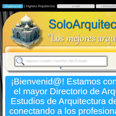
| Ingreso Arquitectos:
¡Bienvenid@! Estamos co
el mayor Directorio de Arq
Estudios de Arquitectura 
conectando a los profesion