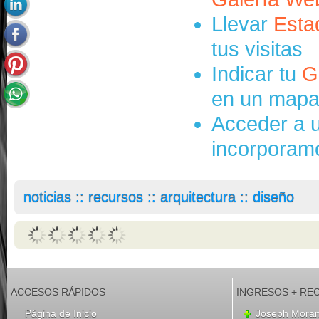
Llevar
Esta
tus visitas
Indicar tu
G
en un mapa 
Acceder a u
incorporamos
noticias :: recursos :: arquitectura :: diseño
ACCESOS RÁPIDOS
INGRESOS + RE
Página de Inicio
Joseph Mora