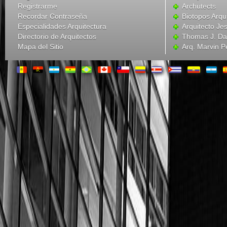
Registrarme
Archutects
Recordar Contraseña
Biotopos Arqu
Especialidades Arquitectura
Arquitecto Je
Directorio de Arquitectos
Thomas J. Dav
Mapa del Sitio
Arq. Marvin P