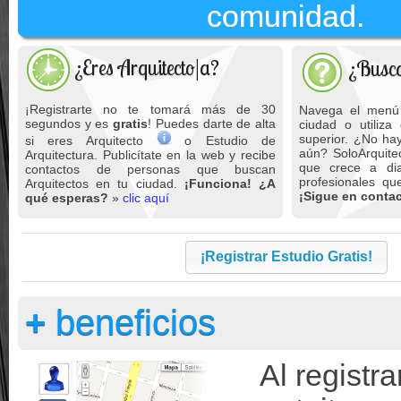
comunidad.
¿Eres Arquitecto|a?
¿Busca
¡Registrarte no te tomará más de 30
Navega el menú 
segundos y es
gratis
! Puedes darte de alta
ciudad o utiliza
superior. ¿No hay
si eres Arquitecto
o Estudio de
aún? SoloArquite
Arquitectura. Publicítate en la web y recibe
que crece a dia
contactos de personas que buscan
profesionales q
Arquitectos en tu ciudad.
¡Funciona! ¿A
¡Sigue en contac
qué esperas?
»
clic aquí
¡Registrar Estudio Gratis!
+
beneficios
Al registra