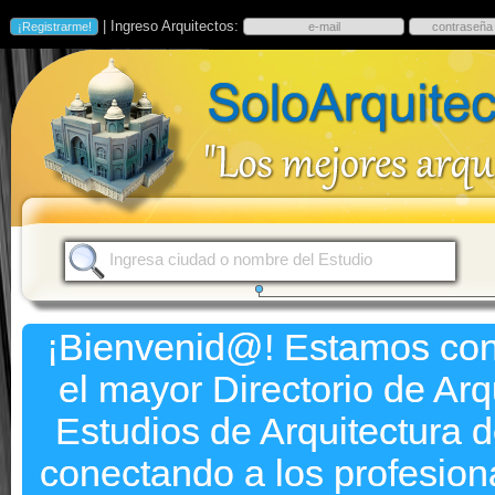
| Ingreso Arquitectos:
¡Bienvenid@! Estamos co
el mayor Directorio de Arq
Estudios de Arquitectura 
conectando a los profesion