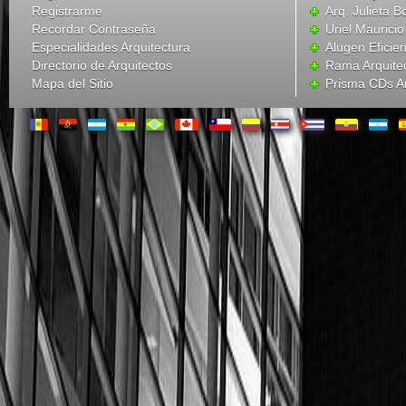
Registrarme
Arq. Julieta B
Recordar Contraseña
Uriel Mauricio
Especialidades Arquitectura
Alugen Eficien
Directorio de Arquitectos
Rama Arquite
Mapa del Sitio
Prisma CDs Ar