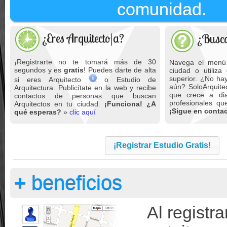
comunidad.
¿Eres Arquitecto|a?
¿Busca
¡Registrarte no te tomará más de 30
Navega el menú 
segundos y es
gratis
! Puedes darte de alta
ciudad o utiliza
superior. ¿No hay
si eres Arquitecto
o Estudio de
aún? SoloArquite
Arquitectura. Publicítate en la web y recibe
que crece a dia
contactos de personas que buscan
profesionales q
Arquitectos en tu ciudad.
¡Funciona! ¿A
¡Sigue en contac
qué esperas?
»
clic aquí
¡Registrar Estudio Gratis!
+
beneficios
Al registra