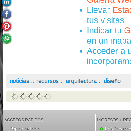
Llevar
Esta
tus visitas
Indicar tu
G
en un mapa 
Acceder a u
incorporamos
noticias :: recursos :: arquitectura :: diseño
ACCESOS RÁPIDOS
INGRESOS + RE
Página de Inicio
LNA Proyecto