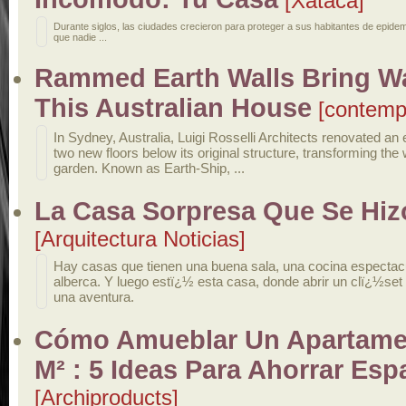
[Xataca]
Durante siglos, las ciudades crecieron para proteger a sus habitantes de epidem
que nadie ...
Rammed Earth Walls Bring W
This Australian House
[contempo
In Sydney, Australia, Luigi Rosselli Architects renovated an
two new floors below its original structure, transforming th
garden. Known as Earth-Ship, ...
La Casa Sorpresa Que Se Hizo
[Arquitectura Noticias]
Hay casas que tienen una buena sala, una cocina espectac
alberca. Y luego estï¿½ esta casa, donde abrir un clï¿½set 
una aventura.
Cómo Amueblar Un Apartame
M² : 5 Ideas Para Ahorrar Esp
[Archiproducts]