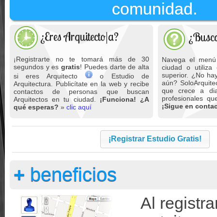
comunidad.
¿Eres Arquitecto|a?
¿Busca
¡Registrarte no te tomará más de 30
Navega el menú 
segundos y es
gratis
! Puedes darte de alta
ciudad o utiliza
superior. ¿No hay
si eres Arquitecto
o Estudio de
aún? SoloArquite
Arquitectura. Publicítate en la web y recibe
que crece a dia
contactos de personas que buscan
profesionales q
Arquitectos en tu ciudad.
¡Funciona! ¿A
¡Sigue en contac
qué esperas?
»
clic aquí
¡Registrar Estudio Gratis!
+
beneficios
Al registra