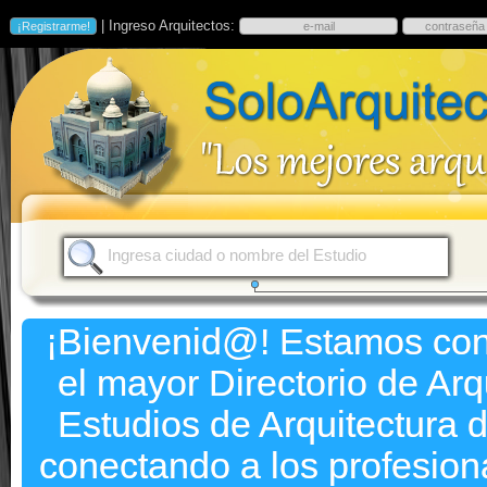
| Ingreso Arquitectos:
¡Bienvenid@! Estamos co
el mayor Directorio de Arq
Estudios de Arquitectura d
conectando a los profesion