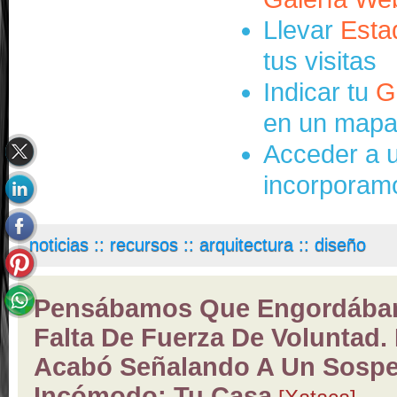
Llevar
Esta
tus visitas
Indicar tu
G
en un mapa 
Acceder a u
incorporamos
noticias :: recursos :: arquitectura :: diseño
Pensábamos Que Engordába
Falta De Fuerza De Voluntad.
Acabó Señalando A Un Sosp
Incómodo: Tu Casa