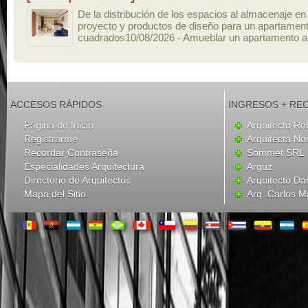
De la distribución de los espacios al almacenaje en 
proyecto y productos de diseño para un apartamen
cuadrados10/08/2026 - Amueblar un apartamento ap
ACCESOS RÁPIDOS
INGRESOS + RE
Página de Inicio
Arquitecto Ro
Registrarme
Arquitecta N
Recordar Contraseña
Sommet SRL
Especialidades Arquitectura
Arguz
Directorio de Arquitectos
Arquitecto Dan
Mapa del Sitio
Arq. Carlos M