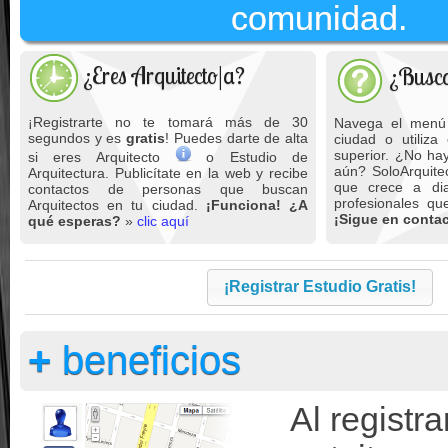
comunidad.
¿Eres Arquitecto|a?
¿Busca
¡Registrarte no te tomará más de 30
Navega el menú 
segundos y es
gratis
! Puedes darte de alta
ciudad o utiliza
superior. ¿No hay
si eres Arquitecto
o Estudio de
aún? SoloArquite
Arquitectura. Publicítate en la web y recibe
que crece a dia
contactos de personas que buscan
profesionales q
Arquitectos en tu ciudad.
¡Funciona! ¿A
¡Sigue en contac
qué esperas?
»
clic aquí
¡Registrar Estudio Gratis!
+
beneficios
Al registra