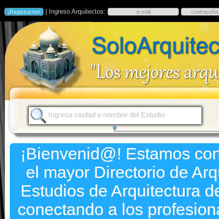
| Ingreso Arquitectos:
¡Bienvenid@! Estamos co
el mayor Directorio de Arq
Estudios de Arquitectura d
conectando a los profesion