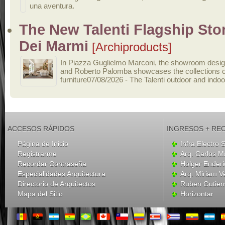
una aventura.
The New Talenti Flagship Stor
Dei Marmi
[Archiproducts]
In Piazza Guglielmo Marconi, the showroom desig
and Roberto Palomba showcases the collections o
furniture07/08/2026 - The Talenti outdoor and indoo
ACCESOS RÁPIDOS
INGRESOS + RE
Página de Inicio
Infra Electro
Registrarme
Arq. Carlos M
Recordar Contraseña
Holger Enderi
Especialidades Arquitectura
Arq. Miriam V
Directorio de Arquitectos
Ruben Gutier
Mapa del Sitio
Horizontar