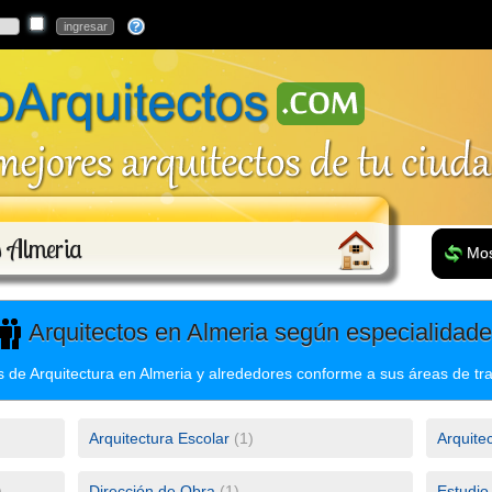
s Almeria
Mos
Arquitectos en Almeria según especialidad
s de Arquitectura en Almeria y alrededores conforme a sus áreas de tr
Arquitectura Escolar
(1)
Arquitec
)
Dirección de Obra
(1)
Estudio