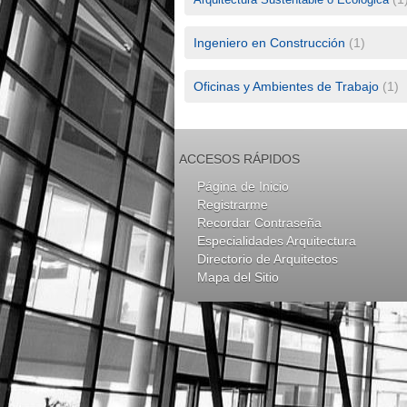
Ingeniero en Construcción
(1)
Oficinas y Ambientes de Trabajo
(1)
ACCESOS RÁPIDOS
Página de Inicio
Registrarme
Recordar Contraseña
Especialidades Arquitectura
Directorio de Arquitectos
Mapa del Sitio