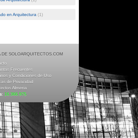
ado en Arquitectura
(1)
 DE SOLOARQUITECTOS.COM
acto
untas Frecuentes
nos y Condiciones de Uso
icas de Privacidad
tectos Almeria
as:
16.366.975