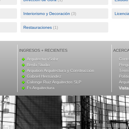
Interiorismo y Decoración
(3)
Licenci
Restauraciones
(1)
INGRESOS + RECIENTES
ACERCA
ArquitecturaSolar
Cont
Berila Studio
Preg
Arquition Arquitectura y Construcción
Térmi
Gabriel Hernández
Polít
Calonge Ruiz Arquitectos SLP
Arqui
Fs Arquitectura
Visit