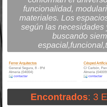
funcionalidad, modularid
materiales. Los espacio
según las necesidades 
buscando siemp
espacial,funcional
Ferrer Arquitectos
Césped Artific
General Segura, 8 - 8ºd
C/ Carbón, Parc
Almeria (04004)
Almeria (04009
contactar
contactar
Encontrados
: 3 