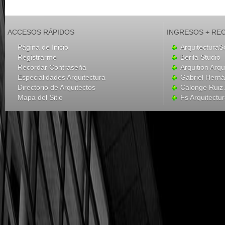
ACCESOS RÁPIDOS
INGRESOS + RE
Página de Inicio
ArquitecturaS
Registrarme
Berila Studio
Recordar Contraseña
Arquition Arqu
Especialidades Arquitectura
Gabriel Hern
Directorio de Arquitectos
Calonge Ruiz 
Mapa del Sitio
Fs Arquitectu