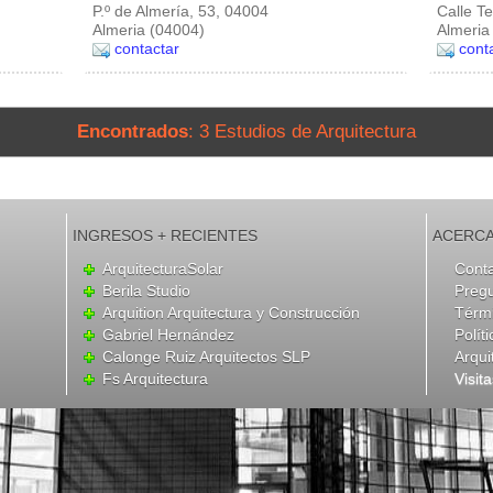
P.º de Almería, 53, 04004
Calle Te
Almeria (04004)
Almeria
contactar
cont
Encontrados
: 3 Estudios de Arquitectura
INGRESOS + RECIENTES
ACERCA
ArquitecturaSolar
Cont
Berila Studio
Preg
Arquition Arquitectura y Construcción
Térmi
Gabriel Hernández
Polít
Calonge Ruiz Arquitectos SLP
Arqui
Fs Arquitectura
Visit