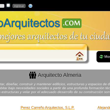
Mos
Arquitecto Almeria
r, diseñar, construir y mantener edificios, estructuras y espacios de d
bitar bajo necesidades sociales a partir de una profunda formación técni
 estructuras y velar por el adecuado desarrollo de su construcción son
Perez Carreño Arquitectos, S.L.P.
Alejand