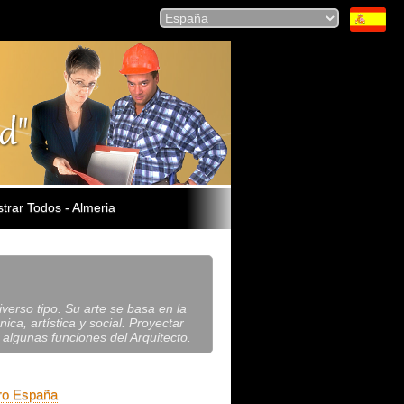
trar Todos - Almeria
iverso tipo. Su arte se basa en la
ca, artística y social. Proyectar
 algunas funciones del Arquitecto.
ro España