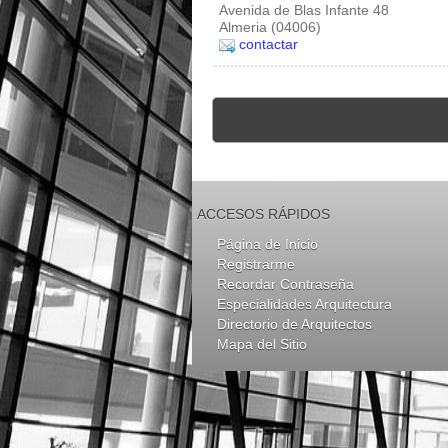
Avenida de Blas Infante 48
Almeria (04006)
contactar
ACCESOS RÁPIDOS
Página de Inicio
Registrarme
Recordar Contraseña
Especialidades Arquitectura
Directorio de Arquitectos
Mapa del Sitio