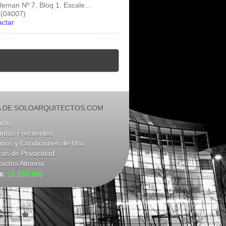
leman Nº 7, Bloq 1, Escale...
 (04007)
actar
 DE SOLOARQUITECTOS.COM
acto
untas Frecuentes
nos y Condiciones de Uso
icas de Privacidad
tectos Almeria
as:
16.358.885