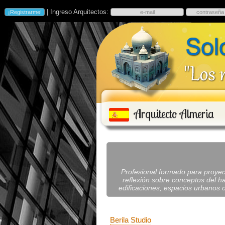
| Ingreso Arquitectos:
Arquitecto Almeria
Profesional formado para proyecta
reflexión sobre conceptos del ha
edificaciones, espacios urbanos o
Berila Studio