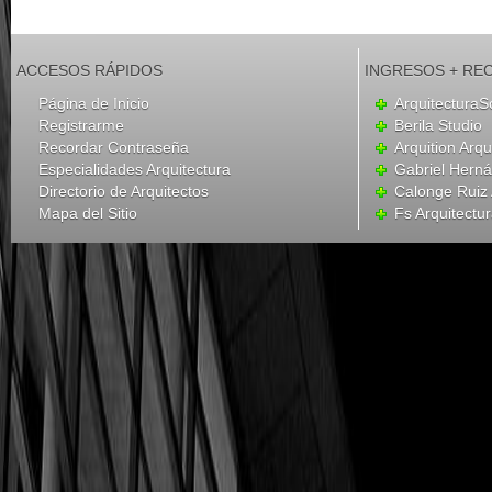
ACCESOS RÁPIDOS
INGRESOS + RE
Página de Inicio
ArquitecturaS
Registrarme
Berila Studio
Recordar Contraseña
Arquition Arqu
Especialidades Arquitectura
Gabriel Hern
Directorio de Arquitectos
Calonge Ruiz 
Mapa del Sitio
Fs Arquitectu