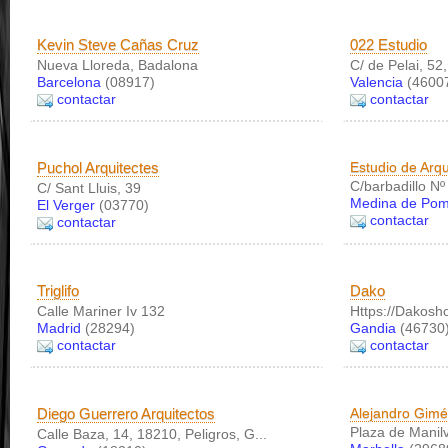
Kevin Steve Cañas Cruz
022 Estudio
Nueva Lloreda, Badalona
C/ de Pelai, 52
Barcelona
(08917)
Valencia
(4600
contactar
contactar
Puchol Arquitectes
Estudio de Arqu
C/barbadillo Nº
C/ Sant Lluis, 39
Medina de Pom
El Verger
(03770)
contactar
contactar
Triglifo
Dako
Calle Mariner Iv 132
Https://Dakosh
Madrid
(28294)
Gandia
(46730
contactar
contactar
Diego Guerrero Arquitectos
Alejandro Gimé
Plaza de Manilv
Calle Baza, 14, 18210, Peligros, G...