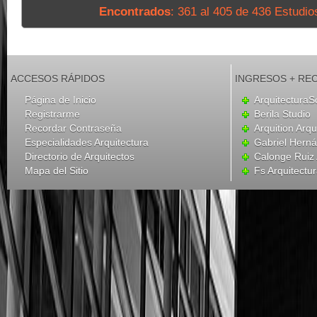
Encontrados
: 361 al 405 de 436 Estudio
ACCESOS RÁPIDOS
INGRESOS + RE
Página de Inicio
ArquitecturaS
Registrarme
Berila Studio
Recordar Contraseña
Arquition Arqu
Especialidades Arquitectura
Gabriel Hern
Directorio de Arquitectos
Calonge Ruiz 
Mapa del Sitio
Fs Arquitectu