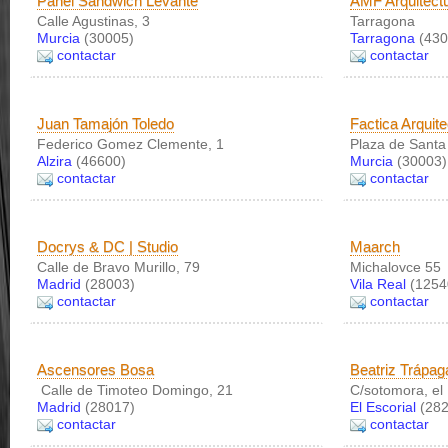
Panel Sandwich Levante
AMF Arquitect
Calle Agustinas, 3
Tarragona
Murcia
(30005)
Tarragona
(430
contactar
contactar
Juan Tamajón Toledo
Factica Arquit
Federico Gomez Clemente, 1
Plaza de Santa
Alzira
(46600)
Murcia
(30003)
contactar
contactar
Docrys & DC | Studio
Maarch
Calle de Bravo Murillo, 79
Michalovce 55
Madrid
(28003)
Vila Real
(1254
contactar
contactar
Ascensores Bosa
Beatriz Trápag
Calle de Timoteo Domingo, 21
C/sotomora, el 
Madrid
(28017)
El Escorial
(282
contactar
contactar