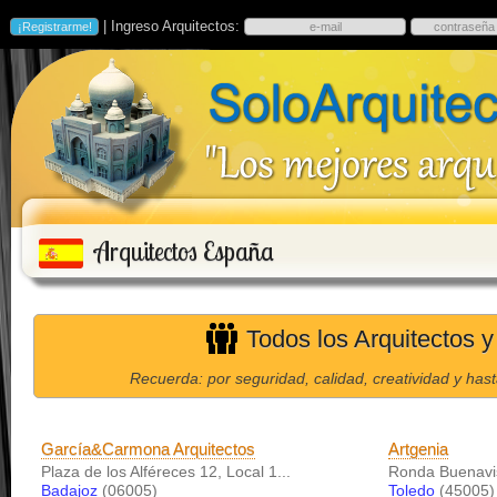
| Ingreso Arquitectos:
Arquitectos España
Todos los Arquitectos y
Recuerda: por seguridad, calidad, creatividad y has
García&Carmona Arquitectos
Artgenia
Plaza de los Alféreces 12, Local 1...
Ronda Buenavis
Badajoz
(06005)
Toledo
(45005)