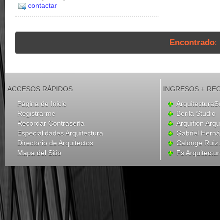
contactar
Encontrado
:
ACCESOS RÁPIDOS
INGRESOS + RE
Página de Inicio
ArquitecturaS
Registrarme
Berila Studio
Recordar Contraseña
Arquition Arqu
Especialidades Arquitectura
Gabriel Hern
Directorio de Arquitectos
Calonge Ruiz 
Mapa del Sitio
Fs Arquitectu