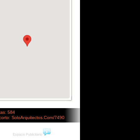
tas: 584
corto: SoloArquitectos.Com/7490
Espacio Publicitario