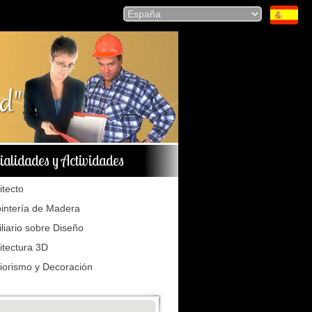
ialidades y Actividades
itecto
intería de Madera
liario sobre Diseño
itectura 3D
riorismo y Decoración