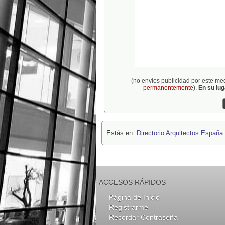
(no envíes publicidad por este me
permanentemente
).
En su lu
Estás en:
Directorio Arquitectos España
ACCESOS RÁPIDOS
Página de Inicio
Registrarme
Recordar Contraseña