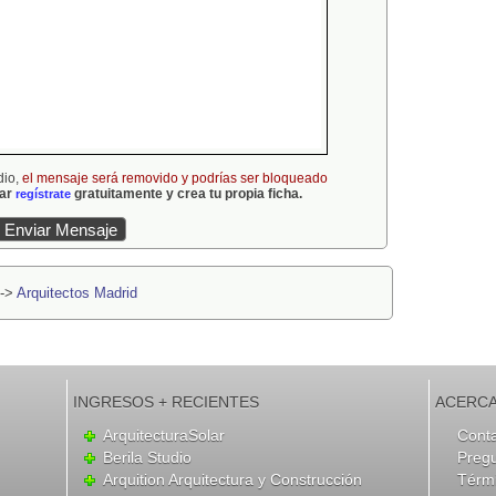
dio,
el mensaje será removido y podrías ser bloqueado
gar
gratuitamente y crea tu propia ficha.
regístrate
->
Arquitectos Madrid
INGRESOS + RECIENTES
ACERCA
ArquitecturaSolar
Cont
Berila Studio
Preg
Arquition Arquitectura y Construcción
Térmi