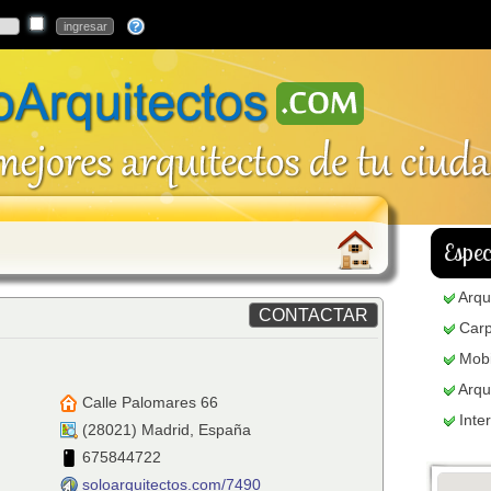
Espec
Arqu
Carp
Mobi
Arqu
Calle Palomares 66
Inte
(
28021
)
Madrid
,
España
675844722
soloarquitectos.com/7490