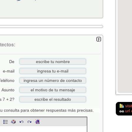
tectos:
De
e-mail
Teléfono
Asunto
s 7 + 2?
visi
n tu consulta para obtener respuestas más precisas.
url 