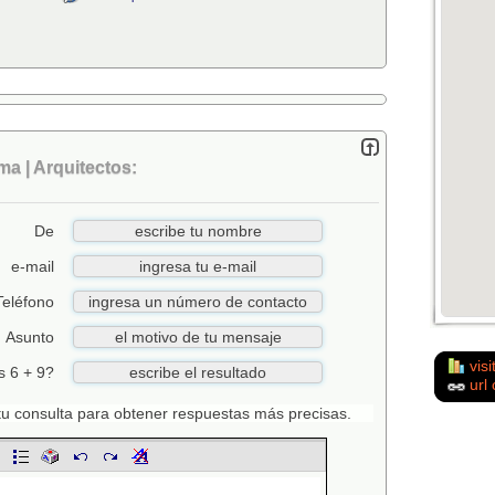
a | Arquitectos:
De
e-mail
Teléfono
Asunto
visi
s 6 + 9?
url 
n tu consulta para obtener respuestas más precisas.