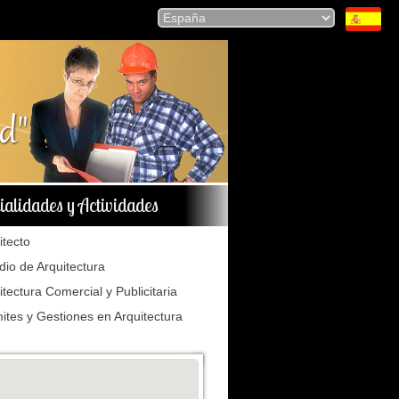
ialidades y Actividades
itecto
dio de Arquitectura
itectura Comercial y Publicitaria
ites y Gestiones en Arquitectura