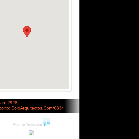
tas: 2928
corto: SoloArquitectos.Com/6834
Espacio Publicitario