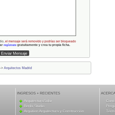
dio,
el mensaje será removido y podrías ser bloqueado
gar
gratuitamente y crea tu propia ficha.
regístrate
->
Arquitectos Madrid
INGRESOS + RECIENTES
ACERCA
ArquitecturaSolar
Cont
Berila Studio
Preg
Arquition Arquitectura y Construcción
Térmi