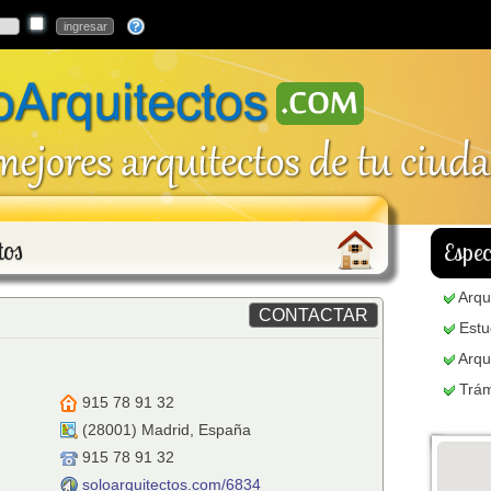
tos
Espec
Arqu
Estu
Arqu
Trám
915 78 91 32
(
28001
)
Madrid
,
España
915 78 91 32
soloarquitectos.com/6834