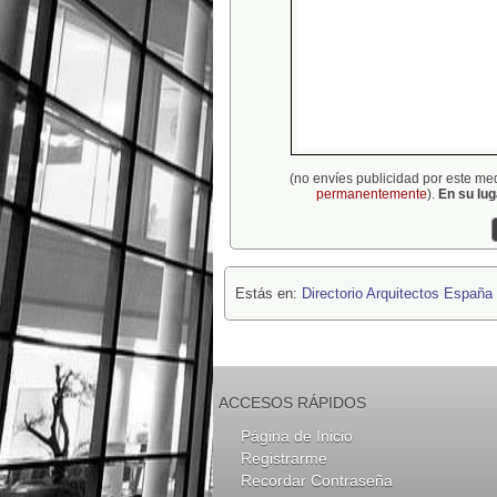
(no envíes publicidad por este me
permanentemente
).
En su lu
Estás en:
Directorio Arquitectos España
ACCESOS RÁPIDOS
Página de Inicio
Registrarme
Recordar Contraseña