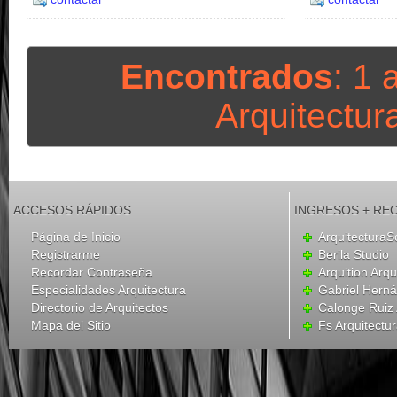
Encontrados
: 1 
Arquitectura 
ACCESOS RÁPIDOS
INGRESOS + RE
Página de Inicio
ArquitecturaS
Registrarme
Berila Studio
Recordar Contraseña
Arquition Arqu
Especialidades Arquitectura
Gabriel Hern
Directorio de Arquitectos
Calonge Ruiz 
Mapa del Sitio
Fs Arquitectu