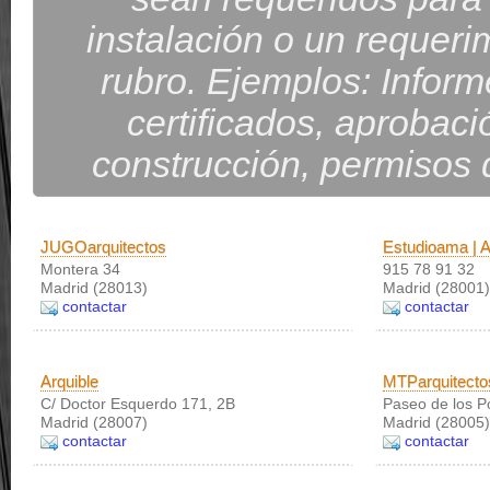
instalación o un requeri
rubro. Ejemplos: Inform
certificados, aprobac
construcción, permisos d
JUGOarquitectos
Estudioama | A
Montera 34
915 78 91 32
Madrid (28013)
Madrid (28001)
contactar
contactar
Arquible
MTParquitecto
C/ Doctor Esquerdo 171, 2B
Paseo de los P
Madrid (28007)
Madrid (28005)
contactar
contactar