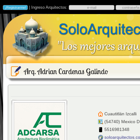
| Ingreso Arquitectos:
Arq. Adrian Cardenas Galindo
Cuautitlán Izcalli
(
54740
)
Mexico D
5516981348
soloarquitectos.