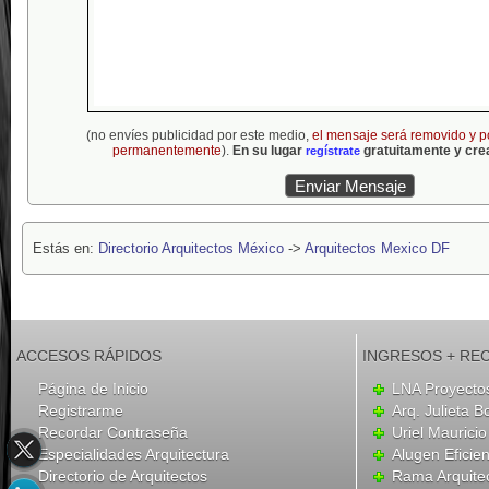
(no envíes publicidad por este medio,
el mensaje será removido y p
permanentemente
).
En su lugar
gratuitamente y crea
regístrate
Estás en:
Directorio Arquitectos México
->
Arquitectos Mexico DF
ACCESOS RÁPIDOS
INGRESOS + RE
Página de Inicio
LNA Proyecto
Registrarme
Arq. Julieta B
Recordar Contraseña
Uriel Mauricio
Especialidades Arquitectura
Alugen Eficien
Directorio de Arquitectos
Rama Arquite