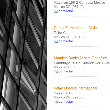
Mazatlán 186-2 Condesa México
Mexico DF (06140)
contactar
Carlos Fernández del Valle
Taller G
Mexico DF (01210)
contactar
Mauricio Daniel Acosta González
Hamburgo 15 Col. Juárez Del. Cuau
Mexico DF (06600)
contactar
Kolay Flooring International
Poniente 128
Mexico DF (07750)
contactar