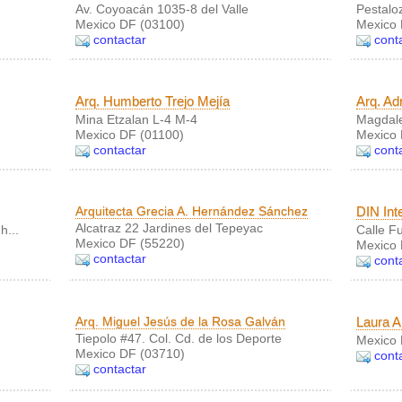
Av. Coyoacán 1035-8 del Valle
Pestalo
Mexico DF (03100)
Mexico 
contactar
cont
Arq. Humberto Trejo Mejía
Arq. Ad
Mina Etzalan L-4 M-4
Magdale
Mexico DF (01100)
Mexico 
contactar
cont
Arquitecta Grecia A. Hernández Sánchez
DIN Int
Alcatraz 22 Jardines del Tepeyac
h...
Calle F
Mexico DF (55220)
Mexico 
contactar
cont
Arq. Miguel Jesús de la Rosa Galván
Laura A
Tiepolo #47. Col. Cd. de los Deporte
Mexico 
Mexico DF (03710)
cont
contactar