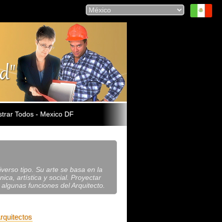
trar Todos - Mexico DF
iverso tipo. Su arte se basa en la
ca, artística y social. Proyectar
 algunas funciones del Arquitecto.
rquitectos