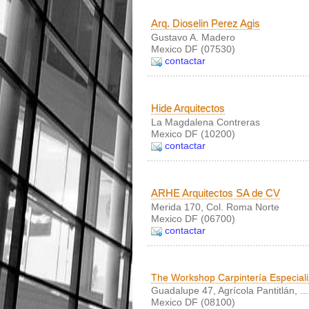
Arq. Dioselin Perez Agis
Gustavo A. Madero
Mexico DF (07530)
contactar
Hide Arquitectos
La Magdalena Contreras
Mexico DF (10200)
contactar
ARHE Arquitectos SA de CV
Merida 170, Col. Roma Norte
Mexico DF (06700)
contactar
The Workshop Carpintería Especial
Guadalupe 47, Agrícola Pantitlán, ...
Mexico DF (08100)