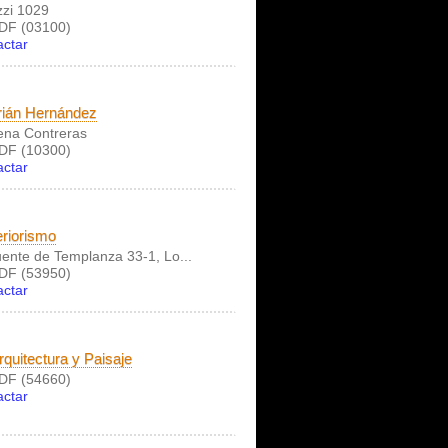
zzi 1029
DF (03100)
actar
rián Hernández
na Contreras
DF (10300)
actar
eriorismo
uente de Templanza 33-1, Lo...
DF (53950)
actar
rquitectura y Paisaje
DF (54660)
actar