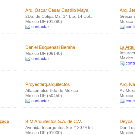
Arq. Oscar Cesar Castillo Maya
Arq. Je
2Da. de Colipa Mz. 14 Lte. 14 Col....
Grecia 
Mexico DF (01290)
Mexico 
contactar
cont
Daniel Esquenazi Beraha
La Arqu
Insurgen
Mexico DF (06140)
Mexico 
contactar
cont
Proyectarq.arquitectos
Arq. Iva
Atlacomulco Edo de Mexico
Av Mex
Mexico DF (50450)
Mexico 
contactar
cont
izada
BIM Arquitectos S.A. de C.V.
Deyca
Avenida Insurgentes Sur # 2079 Int...
Don Luis
Mexico DF (01000)
Mexico 