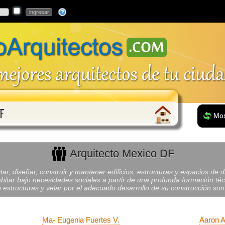
F
Mos
Arquitecto Mexico DF
r, diseñar, construir y mantener edificios, estructuras y espacios de d
bitar bajo necesidades sociales a partir de una profunda formación técni
 estructuras y velar por el adecuado desarrollo de su construcción son
Ma- Eugenia Fuertes V.
Aaron A