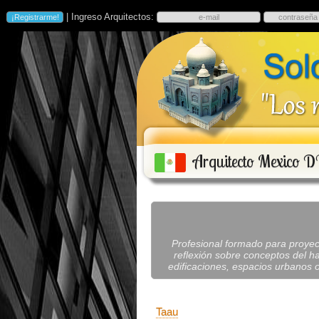
| Ingreso Arquitectos:
Arquitecto Mexico D
Profesional formado para proyecta
reflexión sobre conceptos del ha
edificaciones, espacios urbanos o
Taau