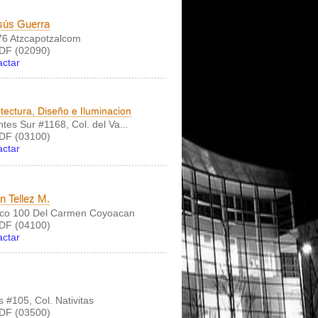
sús Guerra
76 Atzcapotzalcom
DF (02090)
actar
itectura, Diseño e Iluminacion
tes Sur #1168, Col. del Va...
DF (03100)
actar
n Tellez M.
ico 100 Del Carmen Coyoacan
DF (04100)
actar
 #105, Col. Nativitas
DF (03500)