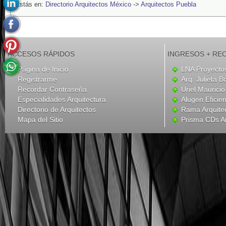
Estás en:
Directorio Arquitectos México
->
Arquitectos Puebla
ACCESOS RÁPIDOS
INGRESOS + RE
Página de Inicio
LNA Proyecto
Registrarme
Arq. Julieta B
Recordar Contraseña
Uriel Mauricio
Especialidades Arquitectura
Alugen Eficien
Directorio de Arquitectos
Rama Arquite
Mapa del Sitio
Prisma CDs Ar