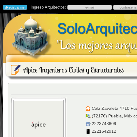
| Ingreso Arquitectos:
Apice Ingenieros Civiles y Estructurales
Calz Zavaleta 4710 Pue
(
72176
)
Puebla
,
Méxic
2223748609
2221642912