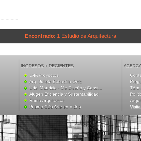
Encontrado
: 1 Estudio de Arquitectura
INGRESOS + RECIENTES
ACERCA
LNA Proyectos
Cont
Arq. Julieta Bobadilla Ortiz
Preg
Uriel Mauricio - Me Diseño y Const...
Térmi
Alugen Eficiencia y Sustentabilidad
Polít
Rama Arquitectos
Arqui
Prisma CDs Arte en Vidrio
Visit