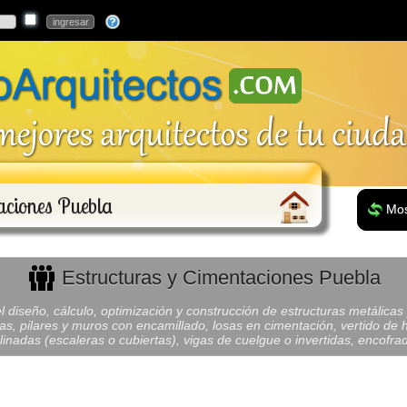
taciones Puebla
Mos
Estructuras y Cimentaciones Puebla
l diseño, cálculo, optimización y construcción de estructuras metálicas
as, pilares y muros con encamillado, losas en cimentación, vertido de 
linadas (escaleras o cubiertas), vigas de cuelgue o invertidas, encofra