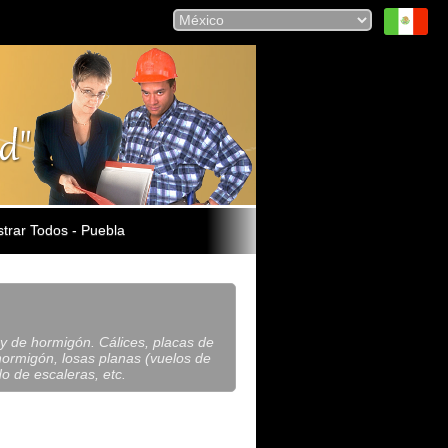
trar Todos - Puebla
 y de hormigón. Cálices, placas de
hormigón, losas planas (vuelos de
do de escaleras, etc.