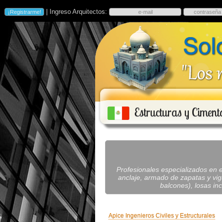
| Ingreso Arquitectos:
Estructuras y Cimen
Profesionales especializados en e
anclaje, armado de zapatas y vig
balcones), losas inc
Apice Ingenieros Civiles y Estructurales