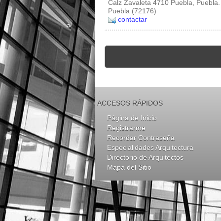
Calz Zavaleta 4710 Puebla, Puebla.
Puebla (72176)
contactar
ACCESOS RÁPIDOS
Página de Inicio
Registrarme
Recordar Contraseña
Especialidades Arquitectura
Directorio de Arquitectos
Mapa del Sitio