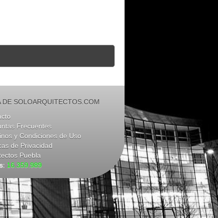
 DE SOLOARQUITECTOS.COM
acto
untas Frecuentes
nos y Condiciones de Uso
icas de Privacidad
tectos Puebla
as:
16.359.989