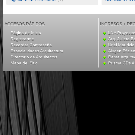
ACCESOS RÁPIDOS
INGRESOS + RE
Página de Inicio
LNA Proyecto
Registrarme
Arq. Julieta B
Recordar Contraseña
Uriel Mauricio
Especialidades Arquitectura
Alugen Eficien
Directorio de Arquitectos
Rama Arquite
Mapa del Sitio
Prisma CDs Ar