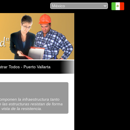
trar Todos - Puerto Vallarta
omponen la infraestructura tanto
 las estructuras resistan de forma
ista de la resistencia.