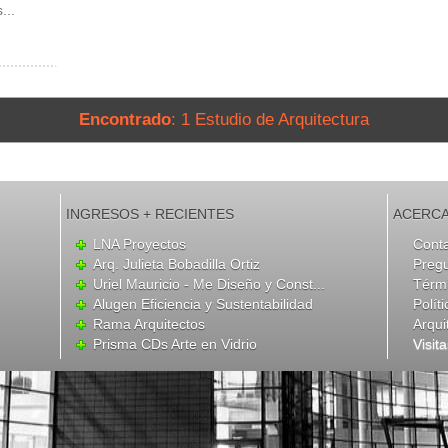
...
Encontrado
: 1 Estudio de Arquitectura
INGRESOS + RECIENTES
ACERCA
LNA Proyectos
Cont
Arq. Julieta Bobadilla Ortiz
Preg
Uriel Mauricio - Me Diseño y Const...
Térmi
Alugen Eficiencia y Sustentabilidad
Polít
Rama Arquitectos
Arqui
Prisma CDs Arte en Vidrio
Visit