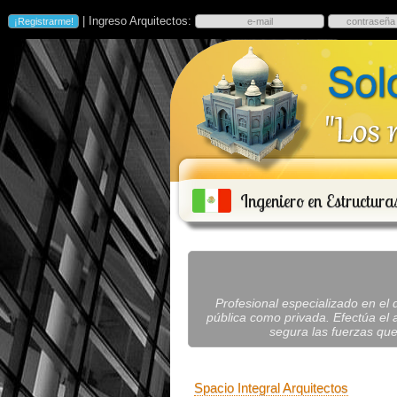
| Ingreso Arquitectos:
Ingeniero en Estructura
Profesional especializado en el
pública como privada. Efectúa el 
segura las fuerzas que
Spacio Integral Arquitectos