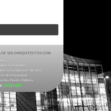
 DE SOLOARQUITECTOS.COM
acto
untas Frecuentes
nos y Condiciones de Uso
icas de Privacidad
tectos Puerto Vallarta
as:
16.363.664