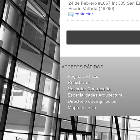
24 de Febrero #1067 Int 305 San Es
Puerto Vallarta (48290)
contactar
ACCESOS RÁPIDOS
Página de Inicio
Registrarme
Recordar Contraseña
Especialidades Arquitectura
Directorio de Arquitectos
Mapa del Sitio