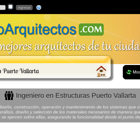
s Puerto Vallarta
Mos
Ingeniero en Estructuras Puerto Vallarta
 diseño, construcción, operación y mantenimiento de los sistemas que c
análisis, diseño y selección de los materiales necesarios de manera que
 se ejercen sobre ellas, asegurando la funcionalidad desde el punto de v