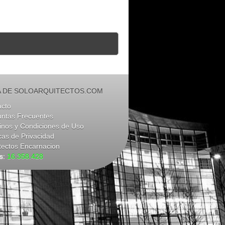
 DE SOLOARQUITECTOS.COM
acto
untas Frecuentes
nos y Condiciones de Uso
icas de Privacidad
tectos Encarnacion
as:
16.358.428