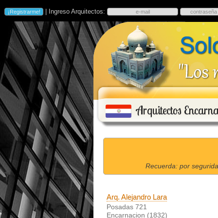
| Ingreso Arquitectos:
Arquitectos Encarn
Recuerda: por segurida
Arq. Alejandro Lara
Posadas 721
Encarnacion (1832)