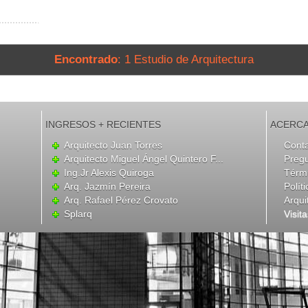
Encontrado
: 1 Estudio de Arquitectura
INGRESOS + RECIENTES
ACERCA
Arquitecto Juan Torres
Cont
Arquitecto Miguel Ángel Quintero F...
Preg
Ing.Jr Alexis Quiroga
Térmi
Arq. Jazmín Pereira
Polít
Arq. Rafael Pérez Crovato
Arqui
Splarq
Visit