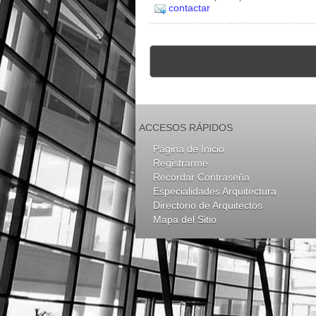
contactar
ACCESOS RÁPIDOS
Página de Inicio
Registrarme
Recordar Contraseña
Especialidades Arquitectura
Directorio de Arquitectos
Mapa del Sitio