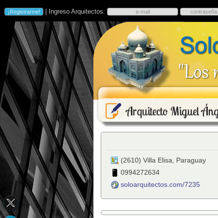
| Ingreso Arquitectos:
Arquitecto Miguel Áng
(
2610
)
Villa Elisa
,
Paraguay
0994272634
soloarquitectos.com/7235