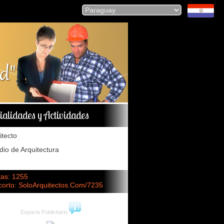
ialidades y Actividades
itecto
dio de Arquitectura
tas: 1255
corto: SoloArquitectos.Com/7235
Espacio Publicitario