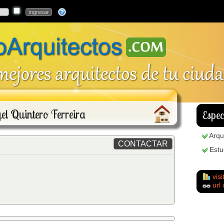
el Quintero Ferreira
Espec
Arqu
Estu
visi
url 