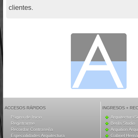
clientes.
ACCESOS RÁPIDOS
INGRESOS + RE
Página de Inicio
ArquitecturaS
Registrarme
Berila Studio
Recordar Contraseña
Arquition Arqu
Especialidades Arquitectura
Gabriel Hern