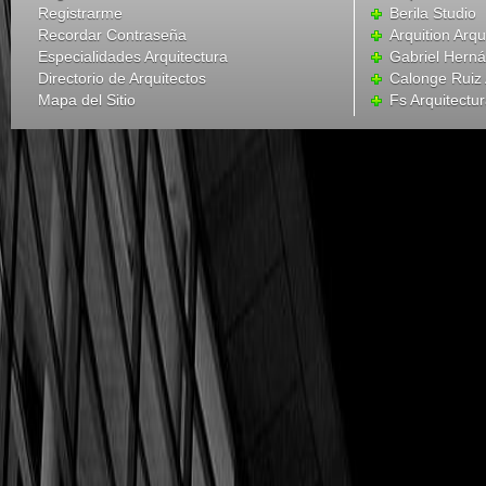
Registrarme
Berila Studio
Recordar Contraseña
Arquition Arqu
Especialidades Arquitectura
Gabriel Hern
Directorio de Arquitectos
Calonge Ruiz 
Mapa del Sitio
Fs Arquitectu