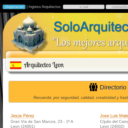
| Ingreso Arquitectos:
Arquitectos Leon
Directorio
Recuerda: por seguridad, calidad, creatividad y has
Jesús Pérez
Jose Luis Mat
Gran Vía de San Marcos, 23 - 1º A
C/julio del Cam
Leon (24001)
Leon (24002)