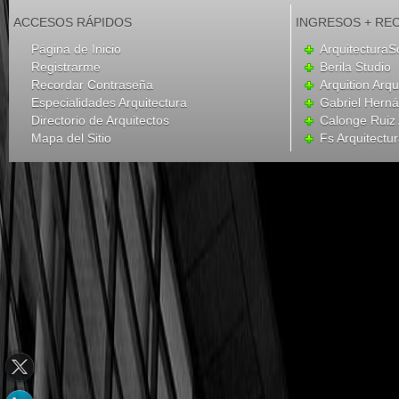
ACCESOS RÁPIDOS
INGRESOS + RE
Página de Inicio
ArquitecturaS
Registrarme
Berila Studio
Recordar Contraseña
Arquition Arqu
Especialidades Arquitectura
Gabriel Hern
Directorio de Arquitectos
Calonge Ruiz 
Mapa del Sitio
Fs Arquitectu