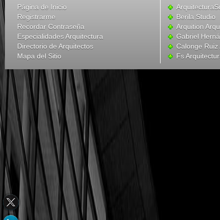
Página de Inicio
ArquitecturaS
Registrarme
Berila Studio
Recordar Contraseña
Arquition Arqu
Especialidades Arquitectura
Gabriel Hern
Directorio de Arquitectos
Calonge Ruiz 
Mapa del Sitio
Fs Arquitectu