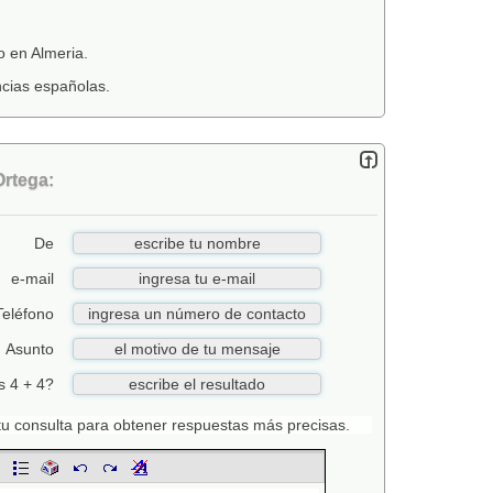
o en Almeria.
ncias españolas.
Ortega:
De
e-mail
Teléfono
Asunto
s 4 + 4?
n tu consulta para obtener respuestas más precisas.