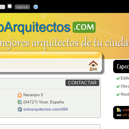
Espec
Edif
Obra
Rest
Naranjos 5
(
04727
)
Vicar
,
España
soloarquitectos.com/484
visi
url 