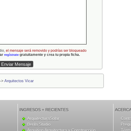
dio,
el mensaje será removido y podrías ser bloqueado
gar
gratuitamente y crea tu propia ficha.
regístrate
->
Arquitectos Vicar
INGRESOS + RECIENTES
ACERCA
ArquitecturaSolar
Cont
Berila Studio
Preg
Arquition Arquitectura y Construcción
Térmi