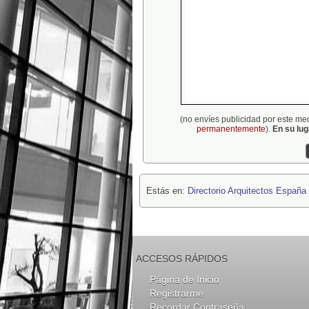
(no envíes publicidad por este me
permanentemente
).
En su lu
Estás en:
Directorio Arquitectos España
ACCESOS RÁPIDOS
Página de Inicio
Registrarme
Recordar Contraseña