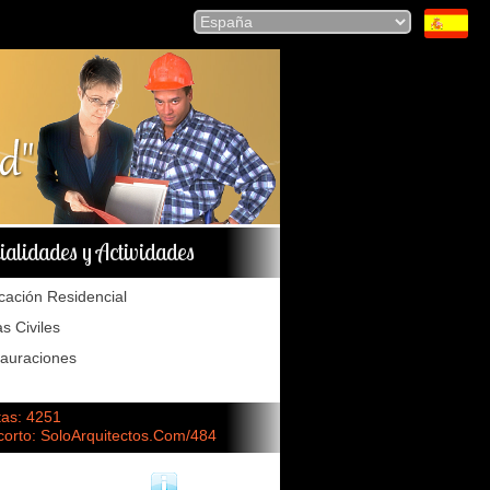
ialidades y Actividades
icación Residencial
s Civiles
auraciones
tas: 4251
corto: SoloArquitectos.Com/484