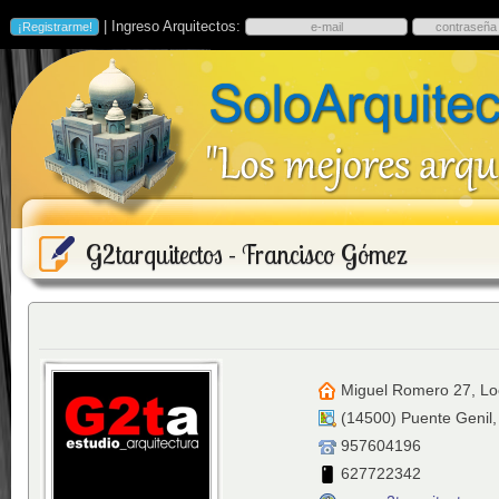
| Ingreso Arquitectos:
G2tarquitectos - Francisco Gómez
Miguel Romero 27, Lo
(
14500
)
Puente Genil
957604196
627722342