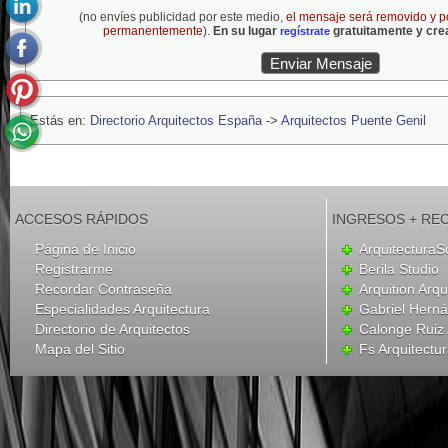
(no envíes publicidad por este medio,
el mensaje será removido y p
permanentemente
).
En su lugar
gratuitamente y crea
regístrate
Estás en:
Directorio Arquitectos España
->
Arquitectos Puente Genil
ACCESOS RÁPIDOS
INGRESOS + RE
Página de Inicio
ArquitecturaS
Registrarme
Berila Studio
Recordar Contraseña
Arquition Arqu
Especialidades Arquitectura
Gabriel Hern
Directorio de Arquitectos
Calonge Ruiz 
Mapa del Sitio
Fs Arquitectu