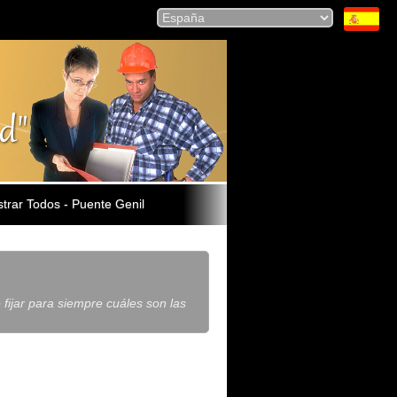
trar Todos - Puente Genil
 fijar para siempre cuáles son las