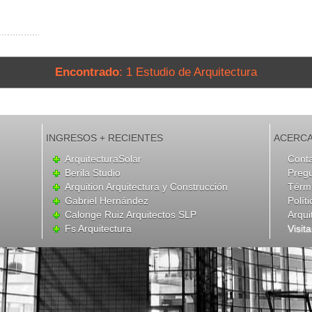
Encontrado
: 1 Estudio de Arquitectura
INGRESOS + RECIENTES
ACERCA
ArquitecturaSolar
Cont
Berila Studio
Preg
Arquition Arquitectura y Construcción
Térmi
Gabriel Hernández
Polít
Calonge Ruiz Arquitectos SLP
Arqui
Fs Arquitectura
Visit