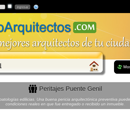
l
Mos
Peritajes Puente Genil
atologías edilicias. Una buena pericia arquitectónica preventiva puede
condiciones reales en que fue entregado o recibido un inmueble.