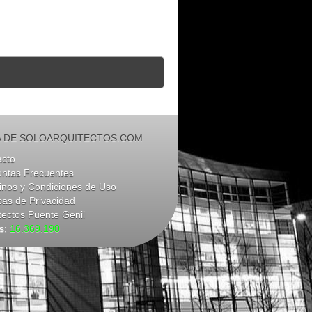
 DE SOLOARQUITECTOS.COM
acto
untas Frecuentes
nos y Condiciones de Uso
icas de Privacidad
tectos Puente Genil
as:
16.369.190