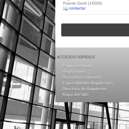
Puente Genil (14500)
contactar
ACCESOS RÁPIDOS
Página de Inicio
Registrarme
Recordar Contraseña
Especialidades Arquitectura
Directorio de Arquitectos
Mapa del Sitio