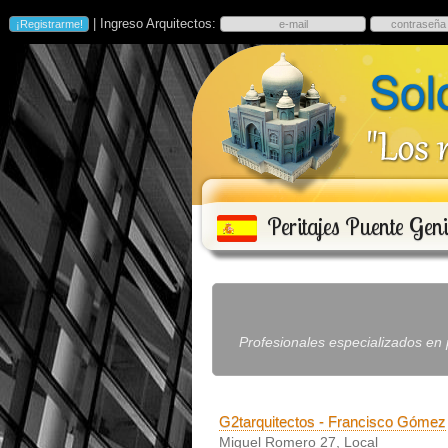
| Ingreso Arquitectos:
Peritajes Puente Geni
Profesionales especializados en p
G2tarquitectos - Francisco Gómez
Miguel Romero 27, Local