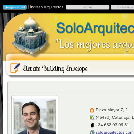
| Ingreso Arquitectos:
Elevate Building Envelope
Plaza Mayor 7, 2
(
46470
)
Catarroja
,
+34 652 03 09 31
soloarquitectos.co