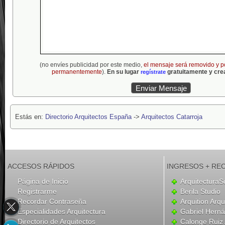
(no envíes publicidad por este medio,
el mensaje será removido y p
permanentemente
).
En su lugar
gratuitamente y crea
regístrate
Estás en:
Directorio Arquitectos España
->
Arquitectos Catarroja
ACCESOS RÁPIDOS
INGRESOS + RE
Página de Inicio
ArquitecturaS
Registrarme
Berila Studio
Recordar Contraseña
Arquition Arqu
Especialidades Arquitectura
Gabriel Hern
Directorio de Arquitectos
Calonge Ruiz 