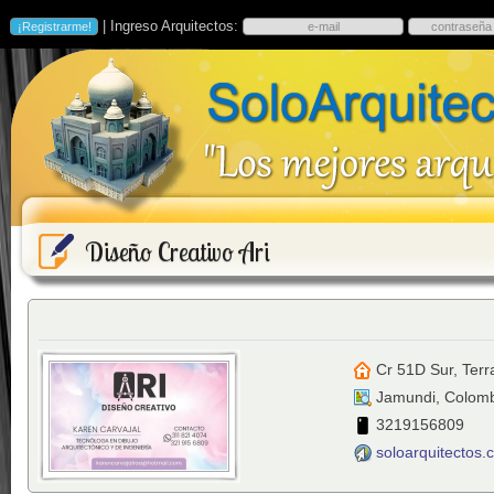
| Ingreso Arquitectos:
Diseño Creativo Ari
Cr 51D Sur, Ter
Jamundi
,
Colomb
3219156809
soloarquitectos