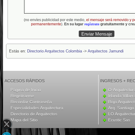
(no envíes publicidad por este medio,
el mensaje será removido y p
permanentemente
).
En su lugar
gratuitamente y crea
regístrate
Estás en:
Directorio Arquitectos Colombia
->
Arquitectos Jamundi
ACCESOS RÁPIDOS
INGRESOS + RE
Página de Inicio
O-Arquitectur
Registrarme
Irlanda Villar
Recordar Contraseña
Rojo Arquitec
Especialidades Arquitectura
Arq. Santiag
Directorio de Arquitectos
LO Arquitectu
Mapa del Sitio
Ecustic Sas