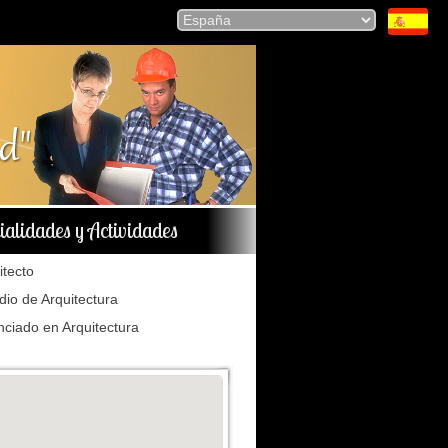
ialidades y Actividades
itecto
dio de Arquitectura
nciado en Arquitectura