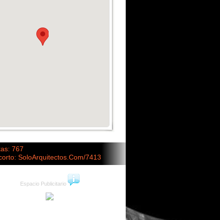
tas: 767
corto: SoloArquitectos.Com/7413
Espacio Publicitario