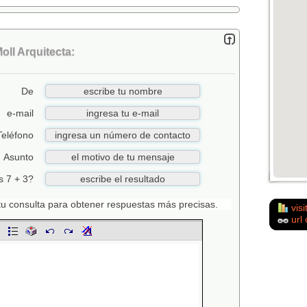
oll Arquitecta:
De
e-mail
Teléfono
Asunto
s 7 + 3?
n tu consulta para obtener respuestas más precisas.
visi
url 