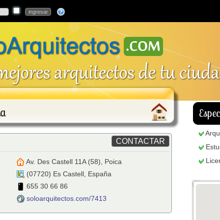
ta
Espec
Arqu
Estu
Lice
Av. Des Castell 11A (58), Poica
(
07720
)
Es Castell
,
España
655 30 66 86
soloarquitectos.com/7413