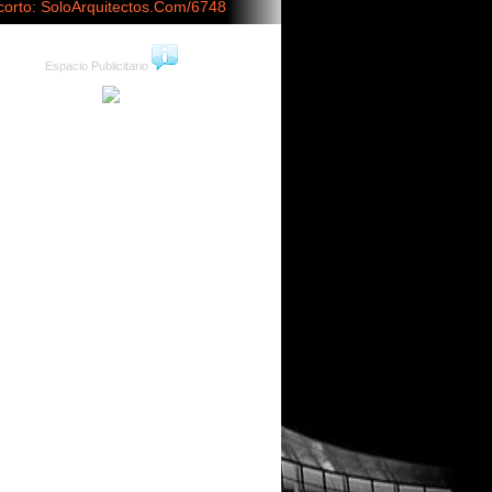
corto: SoloArquitectos.Com/6748
Espacio Publicitario