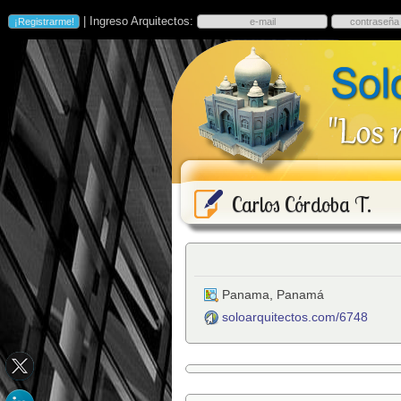
| Ingreso Arquitectos:
Carlos Córdoba T.
Panama
,
Panamá
soloarquitectos.com/6748