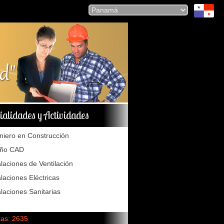
ialidades y Actividades
niero en Construcción
eño CAD
alaciones de Ventilación
alaciones Eléctricas
alaciones Sanitarias
tas: 2635