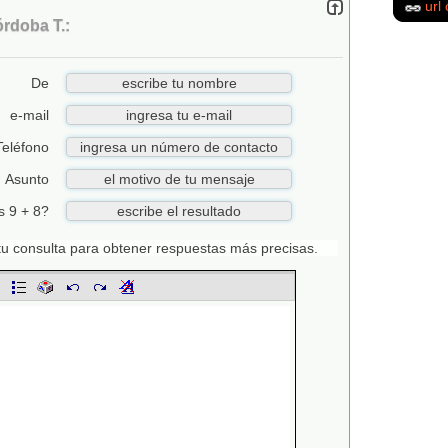
url 
rdoba T.:
De
e-mail
Teléfono
Asunto
s 9 + 8?
n tu consulta para obtener respuestas más precisas.