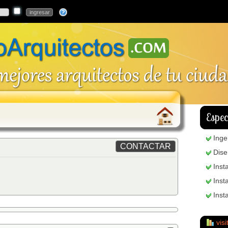
Espec
Inge
Dis
Inst
Inst
Inst
visi