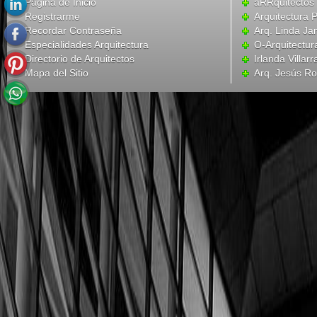
Página de Inicio
aRRquitectos
Registrarme
Arquitectura 
Recordar Contraseña
Arq. Linda Ja
Especialidades Arquitectura
O-Arquitectur
Directorio de Arquitectos
Irlanda Villar
Mapa del Sitio
Arq. Jesús R