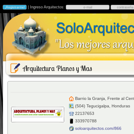
| Ingreso Arquitectos:
Arquitectura Planos y Mas
Barrio la Granja, Frente al C
(
504
)
Tegucigalpa
,
Honduras
22137653
333970788
soloarquitectos.com/866