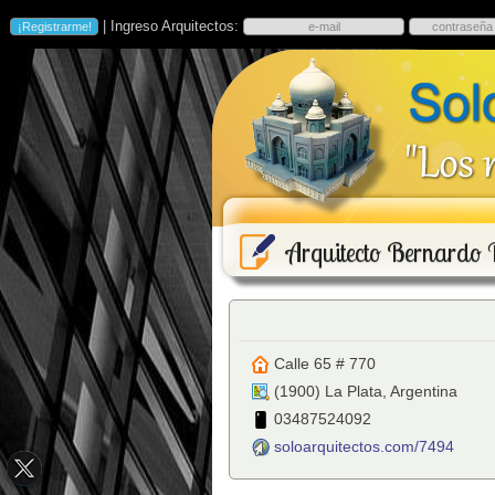
| Ingreso Arquitectos:
Arquitecto Bernardo 
Calle 65 # 770
(
1900
)
La Plata
,
Argentina
03487524092
soloarquitectos.com/7494