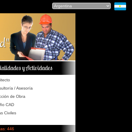
ialidades y Actividades
itecto
ultoría / Asesoría
cción de Obra
eño CAD
s Civiles
tas: 446