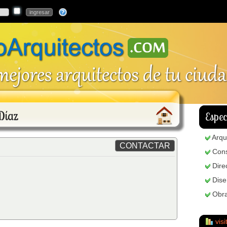
Díaz
Espec
Arqu
Cons
Dire
Dis
Obra
visi