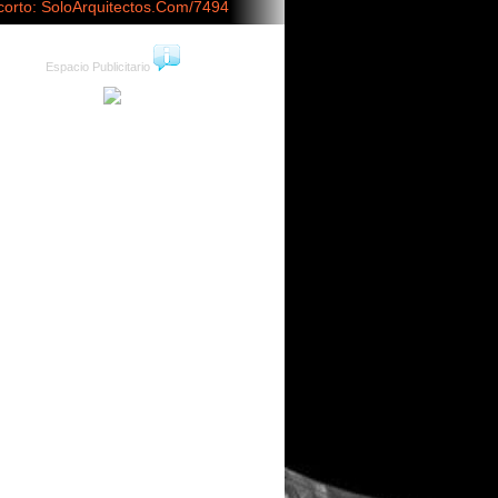
corto: SoloArquitectos.Com/7494
Espacio Publicitario