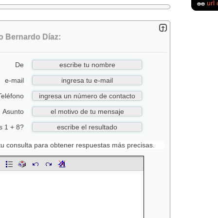
url 
o Bernardo Díaz:
De
e-mail
Teléfono
Asunto
s 1 + 8?
n tu consulta para obtener respuestas más precisas.