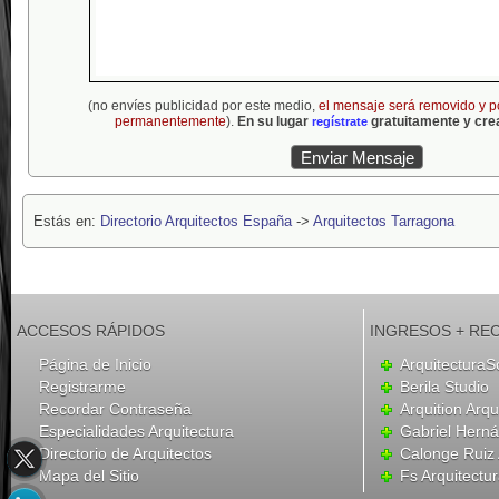
(no envíes publicidad por este medio,
el mensaje será removido y p
permanentemente
).
En su lugar
gratuitamente y crea
regístrate
Estás en:
Directorio Arquitectos España
->
Arquitectos Tarragona
ACCESOS RÁPIDOS
INGRESOS + RE
Página de Inicio
ArquitecturaS
Registrarme
Berila Studio
Recordar Contraseña
Arquition Arqu
Especialidades Arquitectura
Gabriel Hern
Directorio de Arquitectos
Calonge Ruiz 
Mapa del Sitio
Fs Arquitectu