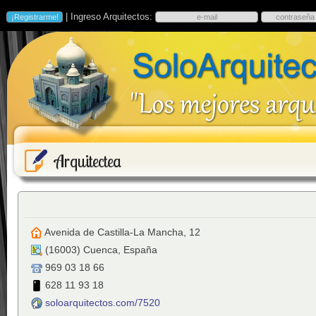
| Ingreso Arquitectos:
Arquitectea
Avenida de Castilla-La Mancha, 12
(
16003
)
Cuenca
,
España
969 03 18 66
628 11 93 18
soloarquitectos.com/7520