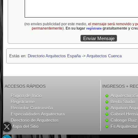
(no envíes publicidad por este medio,
el mensaje será removido y p
permanentemente
).
En su lugar
gratuitamente y crea
regístrate
Estás en:
Directorio Arquitectos España
->
Arquitectos Cuenca
ACCESOS RÁPIDOS
INGRESOS + RE
Página de Inicio
ArquitecturaS
Registrarme
Berila Studio
Recordar Contraseña
Arquition Arqu
Especialidades Arquitectura
Gabriel Hern
Directorio de Arquitectos
Calonge Ruiz 
Mapa del Sitio
Fs Arquitectu