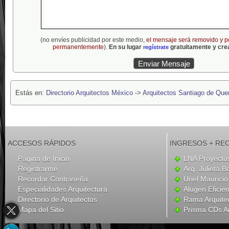
(no envíes publicidad por este medio,
el mensaje será removido y p
permanentemente
).
En su lugar
gratuitamente y crea
regístrate
Estás en:
Directorio Arquitectos México
->
Arquitectos Santiago de Que
ACCESOS RÁPIDOS
INGRESOS + RE
Página de Inicio
LNA Proyecto
Registrarme
Arq. Julieta B
Recordar Contraseña
Uriel Mauricio
Especialidades Arquitectura
Alugen Eficien
Directorio de Arquitectos
Rama Arquite
Mapa del Sitio
Prisma CDs Ar