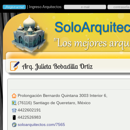
| Ingreso Arquitectos:
Arq. Julieta Bobadilla Ortiz
Prolongación Bernardo Quintana 3003 Interior 6,
(
76116
)
Santiago de Queretaro
,
México
4422602191
4422526983
soloarquitectos.com/7565