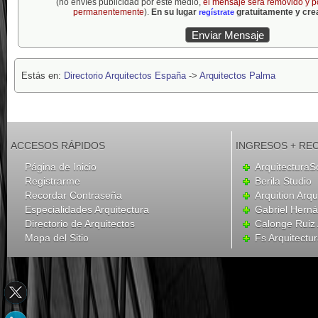
(no envíes publicidad por este medio,
el mensaje será removido y p
permanentemente
).
En su lugar
gratuitamente y crea
regístrate
Estás en:
Directorio Arquitectos España
->
Arquitectos Palma
ACCESOS RÁPIDOS
INGRESOS + RE
Página de Inicio
ArquitecturaS
Registrarme
Berila Studio
Recordar Contraseña
Arquition Arqu
Especialidades Arquitectura
Gabriel Hern
Directorio de Arquitectos
Calonge Ruiz 
Mapa del Sitio
Fs Arquitectu