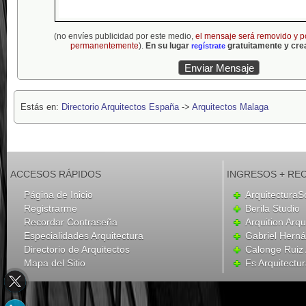
(no envíes publicidad por este medio,
el mensaje será removido y p
permanentemente
).
En su lugar
gratuitamente y crea
regístrate
Estás en:
Directorio Arquitectos España
->
Arquitectos Malaga
ACCESOS RÁPIDOS
INGRESOS + RE
Página de Inicio
ArquitecturaS
Registrarme
Berila Studio
Recordar Contraseña
Arquition Arqu
Especialidades Arquitectura
Gabriel Hern
Directorio de Arquitectos
Calonge Ruiz 
Mapa del Sitio
Fs Arquitectu