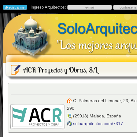
| Ingreso Arquitectos:
ACR Proyectos y Obras, S.L
C. Palmeras del Limonar, 23, Bl
290
(
29018
)
Malaga
,
España
soloarquitectos.com/7317