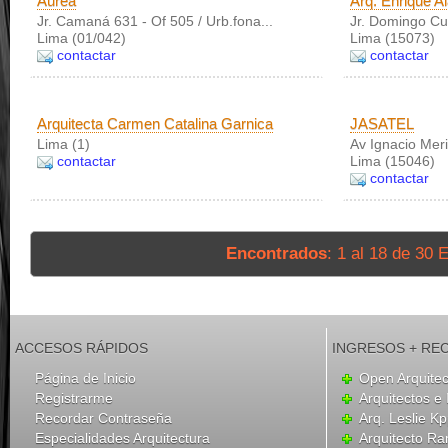
Áurea
Arq. Enrique A
Jr. Camaná 631 - Of 505 / Urb.fona...
Jr. Domingo Cu
Lima (01/042)
Lima (15073)
contactar
contactar
Arquitecta Carmen Catalina Garnica
JASATEL
Lima (1)
Av Ignacio Mer
contactar
Lima (15046)
contactar
Encontrados
: 1 al 18 de 30 E
ACCESOS RÁPIDOS
INGRESOS + RE
Página de Inicio
Open Arquitec
Registrarme
Arquitectos e
Recordar Contraseña
Arq. Leslie K
Especialidades Arquitectura
Arquitecto Ra