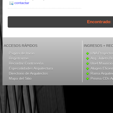
contactar
Encontrado
:
ACCESOS RÁPIDOS
INGRESOS + RE
Página de Inicio
LNA Proyecto
Registrarme
Arq. Julieta B
Recordar Contraseña
Uriel Mauricio
Especialidades Arquitectura
Alugen Eficien
Directorio de Arquitectos
Rama Arquite
Mapa del Sitio
Prisma CDs Ar