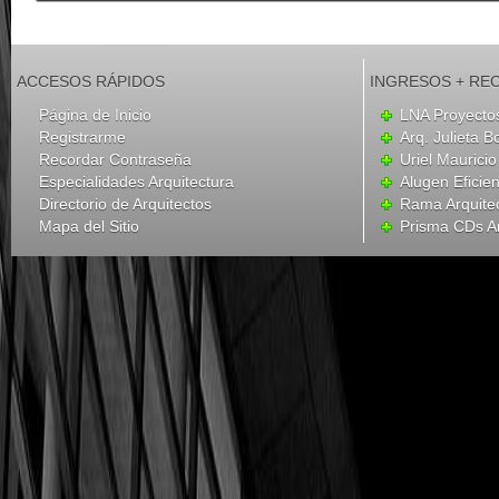
ACCESOS RÁPIDOS
INGRESOS + RE
Página de Inicio
LNA Proyecto
Registrarme
Arq. Julieta B
Recordar Contraseña
Uriel Mauricio
Especialidades Arquitectura
Alugen Eficien
Directorio de Arquitectos
Rama Arquite
Mapa del Sitio
Prisma CDs Ar