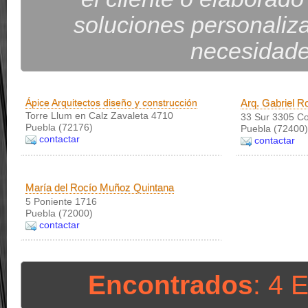
soluciones personaliz
necesidades
Ápice Arquitectos diseño y construcción
Arq. Gabriel R
Torre Llum en Calz Zavaleta 4710
33 Sur 3305 Co
Puebla (72176)
Puebla (72400)
contactar
contactar
María del Rocío Muñoz Quintana
5 Poniente 1716
Puebla (72000)
contactar
Encontrados
: 4 