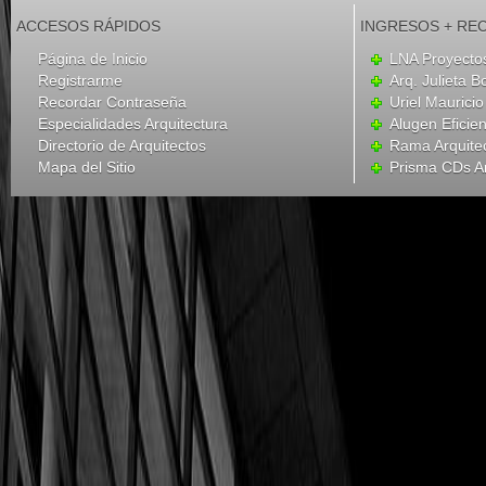
ACCESOS RÁPIDOS
INGRESOS + RE
Página de Inicio
LNA Proyecto
Registrarme
Arq. Julieta B
Recordar Contraseña
Uriel Mauricio
Especialidades Arquitectura
Alugen Eficien
Directorio de Arquitectos
Rama Arquite
Mapa del Sitio
Prisma CDs Ar