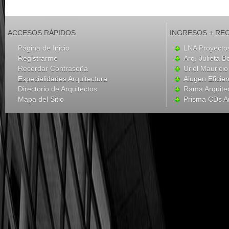
ACCESOS RÁPIDOS
INGRESOS + RE
Página de Inicio
LNA Proyecto
Registrarme
Arq. Julieta B
Recordar Contraseña
Uriel Mauricio
Especialidades Arquitectura
Alugen Eficien
Directorio de Arquitectos
Rama Arquite
Mapa del Sitio
Prisma CDs Ar