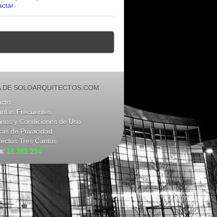
actar
 DE SOLOARQUITECTOS.COM
acto
untas Frecuentes
nos y Condiciones de Uso
icas de Privacidad
tectos Tres Cantos
as:
16.363.224