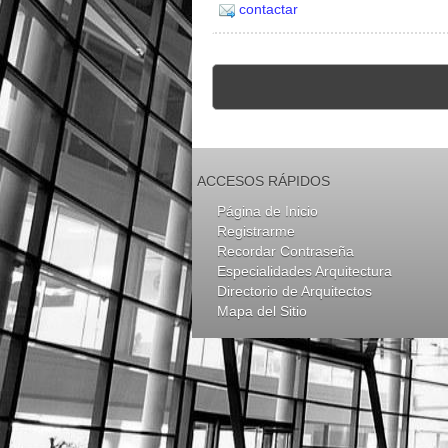
contactar
ACCESOS RÁPIDOS
Página de Inicio
Registrarme
Recordar Contraseña
Especialidades Arquitectura
Directorio de Arquitectos
Mapa del Sitio