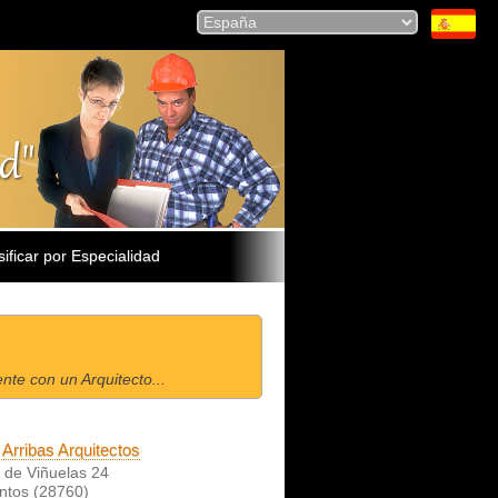
sificar por Especialidad
te con un Arquitecto...
 Arribas Arquitectos
 de Viñuelas 24
ntos (28760)