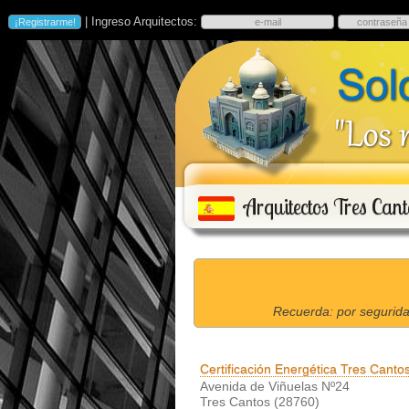
| Ingreso Arquitectos:
Arquitectos Tres Cant
Recuerda: por segurida
Certificación Energética Tres Canto
Avenida de Viñuelas Nº24
Tres Cantos (28760)