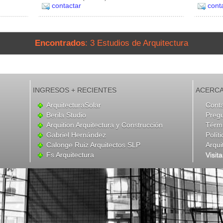
contactar
cont
Encontrados
: 3 Estudios de Arquitectura
INGRESOS + RECIENTES
ACERCA
ArquitecturaSolar
Cont
Berila Studio
Preg
Arquition Arquitectura y Construcción
Térmi
Gabriel Hernández
Polít
Calonge Ruiz Arquitectos SLP
Arqui
Fs Arquitectura
Visit