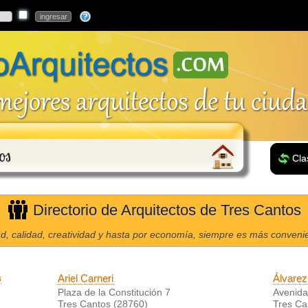
os
Cla
Directorio de Arquitectos de Tres Cantos
d, calidad, creatividad y hasta por economía, siempre es más convenien
s
Ariel Carneri
Álvarez
Plaza de la Constitución 7
Avenida
Tres Cantos (28760)
Tres Ca